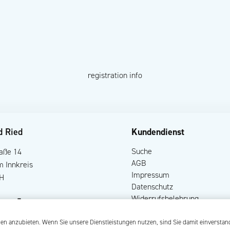
registration info
d Ried
Kundendienst
Suche
raße 14
AGB
m Innkreis
Impressum
H
Datenschutz
Widerrufsbelehrung
ten
gen anzubieten. Wenn Sie unsere Dienstleistungen nutzen, sind Sie damit einverstan