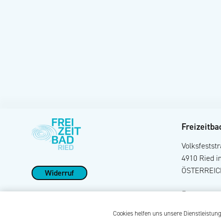
Freizeitba
Volksfestst
4910 Ried i
ÖSTERREIC
Widerruf
Öffnungszei
Cookies helfen uns unsere Dienstleistun