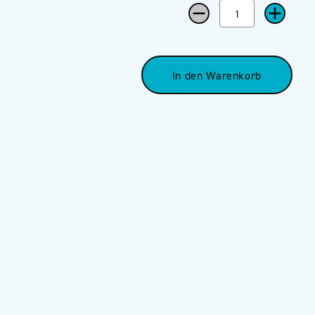
In den Warenkorb