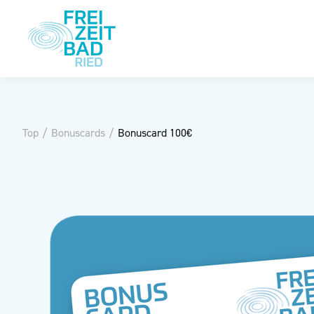
Top
/
Bonuscards
/
Bonuscard 100€