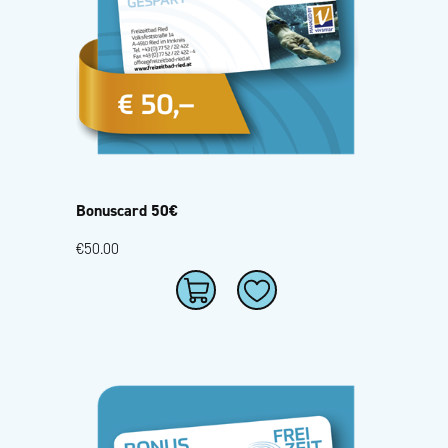
Bonuscard 50€
€50.00