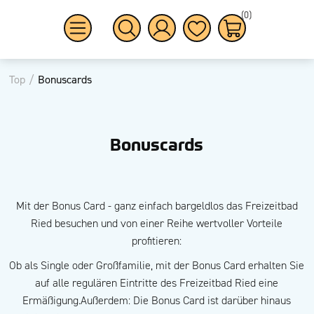
(0)
Top
/
Bonuscards
Bonuscards
Mit der Bonus Card - ganz einfach bargeldlos das Freizeitbad
Ried besuchen und von einer Reihe wertvoller Vorteile
profitieren:
Ob als Single oder Großfamilie, mit der Bonus Card erhalten Sie
auf alle regulären Eintritte des Freizeitbad Ried eine
Ermäßigung.Außerdem: Die Bonus Card ist darüber hinaus