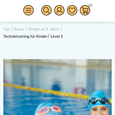
(0)
Top
/
Kurse
/
Kinder ab 5 Jahre
/
Techniktraining für Kinder/ Level 2