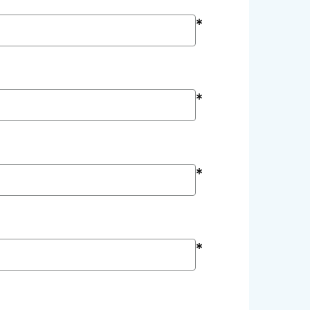
*
*
*
*