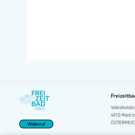
Freizeitba
Volksfestst
4910 Ried i
ÖSTERREIC
Widerruf