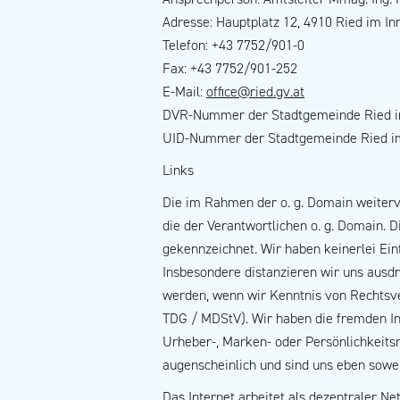
Adresse: Hauptplatz 12, 4910 Ried im In
Telefon: +43 7752/901-0
Fax: +43 7752/901-252
E-Mail:
office@ried.gv.at
DVR-Nummer der Stadtgemeinde Ried im
UID-Nummer der Stadtgemeinde Ried im
Links
Die im Rahmen der o. g. Domain weiterve
die der Verantwortlichen o. g. Domain.
gekennzeichnet. Wir haben keinerlei Ein
Insbesondere distanzieren wir uns ausd
werden, wenn wir Kenntnis von Rechtsve
TDG / MDStV). Wir haben die fremden I
Urheber-, Marken- oder Persönlichkeits
augenscheinlich und sind uns eben sowen
Das Internet arbeitet als dezentraler 