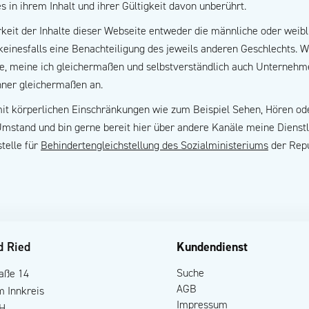
 in ihrem Inhalt und ihrer Gültigkeit davon unberührt.
keit der Inhalte dieser Webseite entweder die männliche oder wei
keinesfalls eine Benachteiligung des jeweils anderen Geschlechts. W
, meine ich gleichermaßen und selbstverständlich auch Unternehme
ner gleichermaßen an.
mit körperlichen Einschränkungen wie zum Beispiel Sehen, Hören ode
 Umstand und bin gerne bereit hier über andere Kanäle meine Dienst
stelle für
Behindertengleichstellung des Sozialministeriums
der Repu
d Ried
Kundendienst
Suche
raße 14
AGB
m Innkreis
Impressum
H