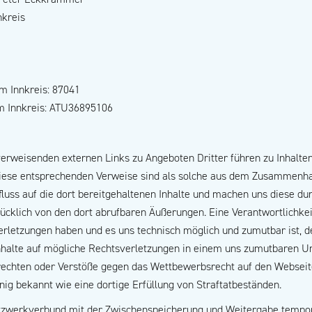
nkreis
 Innkreis: 87041
 Innkreis: ATU36895106
rweisenden externen Links zu Angeboten Dritter führen zu Inhalten 
 Diese entsprechenden Verweise sind als solche aus dem Zusammenh
fluss auf die dort bereitgehaltenen Inhalte und machen uns diese dur
rücklich von den dort abrufbaren Äußerungen. Eine Verantwortlichke
rletzungen haben und es uns technisch möglich und zumutbar ist, de
nhalte auf mögliche Rechtsverletzungen in einem uns zumutbaren U
rechten oder Verstöße gegen das Wettbewerbsrecht auf den Webseite
ig bekannt wie eine dortige Erfüllung von Straftatbeständen.
Netzwerkverbund mit der Zwischenspeicherung und Weitergabe tempo