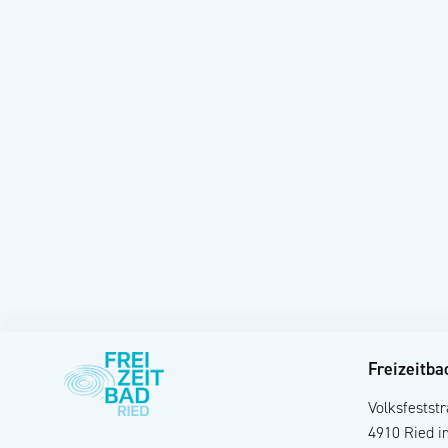
Freizeitba
Volksfestst
4910 Ried i